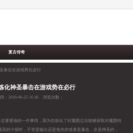
复古传奇
圣暴击在游戏势在必行
炼化神圣暴击在游戏势在必行
间：
2018-06-25 16:46
浏览次数：
一定要要做的一件事情，因为在炼化了封魔图过后能够获取封魔图特
最高的十级时，不管是输出还是免伤亦或者是暴击，全是神圣的，