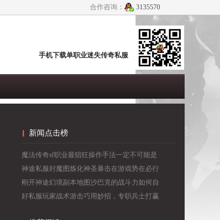
合作咨询：
3135570
手机下载单职业迷失传奇私服
新闻点击榜
魔法传奇sf职业最猖狂操作手法一定不可能是
幻术
神途私服封魔图炼化神圣暴击在游戏势在必行
刚开神途幻境副本地图沙巴克的战斗力如何自
我提升呢？
好私服玩家战术游击巧用妙招，专职兵士打赢
道士！