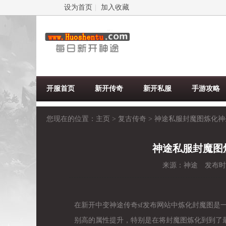
设为首页
|
加入收藏
开服首页
新开传奇
新开私服
手游攻略
您现在的位置：
主页
>
复古传奇
>
神途私服封魔图炼化神
神途私服封魔图
来源：
神途
发布时
在新开中变神途传奇sf发布网站中炼化封魔图是
别高的属性提升，特别是在将封魔图炼化到到了