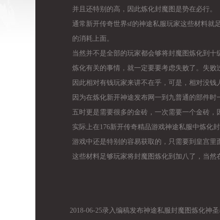
并且还特别的高，因此炼化封魔图是势在必行。
通常新开传奇世界sf的神途私服玩家这些材料就
的消耗上面。
当然并不是全部的玩家都会够将封魔图炼化到十
炼化有关的事情，就一定要要考虑失败了。失败
因此相对有钱玩家来讲不在乎，可是，相对没钱
因为在炼化新开神途发布网一到九普通的部件时
五时更是需要很多的金砖，一次需要一个金砖，
实际上在176新开传奇精品游戏神途私服中炼化
游戏中还是特别的容易获取的，只需要到皇宫里
这些材料足够玩家将封魔图炼化到加八了，当然
2018-06-25录入编稿发布神途私服封魔图炼化神圣暴击