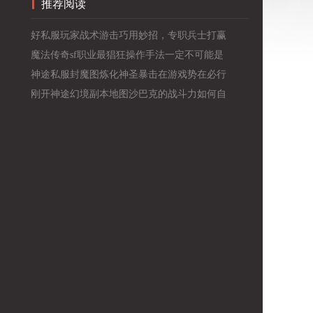
推荐阅读
好私服玩家战术游击巧用妙招，专职兵士打赢
魔法传奇sf职业最猖狂操作手法一定不可能是
神途私服封魔图炼化神圣暴击在游戏势在必行
刚开神途幻境副本地图沙巴克的战斗力如何自