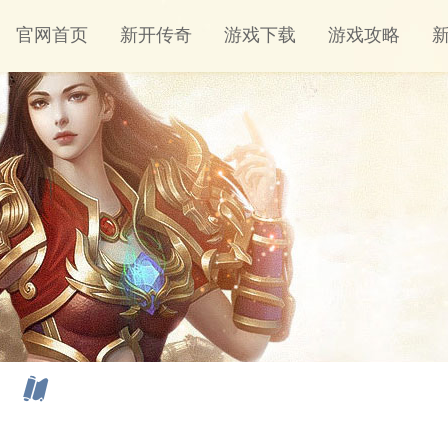
官网首页
新开传奇
游戏下载
游戏攻略