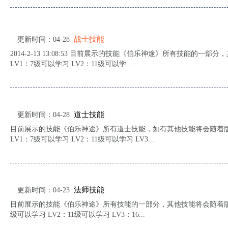
战士技能
更新时间：
04-28
2014-2-13 13:08:53 目前展示的技能《伯乐神途》所有技
LV1：7级可以学习 LV2：11级可以学...
道士技能
更新时间：
04-28
目前展示的技能《伯乐神途》所有道士技能，如有其他技能将会随着版
LV1：7级可以学习 LV2：11级可以学习 LV3...
法师技能
更新时间：
04-23
目前展示的技能《伯乐神途》所有技能的一部分，其他技能将会随着版本
级可以学习 LV2：11级可以学习 LV3：16...