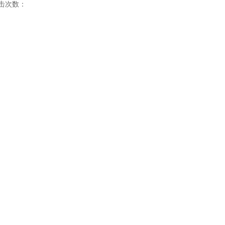
点击次数：