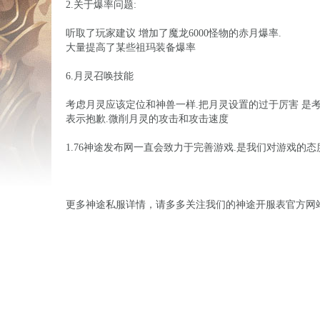
2.关于爆率问题:
听取了玩家建议 增加了魔龙6000怪物的赤月爆率.
大量提高了某些祖玛装备爆率
6.月灵召唤技能
考虑月灵应该定位和神兽一样.把月灵设置的过于厉害 是考
表示抱歉.微削月灵的攻击和攻击速度
1.76神途发布网一直会致力于完善游戏.是我们对游戏的态
更多神途私服详情，请多多关注我们的神途开服表官方网站：http: