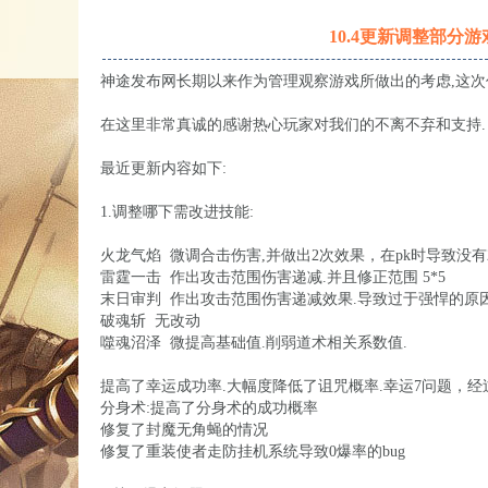
10.4更新调整部分
神途发布网长期以来作为管理观察游戏所做出的考虑,
这次
在这里非常真诚的感谢热心玩家对我们的不离不弃和支持.
最近更新内容如下:
1.调整哪下需改进技能:
火龙气焰 微调合击伤害,并做出2次效果，在pk时导致没
雷霆一击 作出攻击范围伤害递减.并且修正范围 5*5
末日审判 作出攻击范围伤害递减效果.导致过于强悍的原
破魂斩 无改动
噬魂沼泽 微提高基础值.削弱道术相关系数值.
提高了幸运成功率.大幅度降低了诅咒概率.幸运7问题，经
分身术:提高了分身术的成功概率
修复了封魔无角蝇的情况
修复了重装使者走防挂机系统导致0爆率的bug